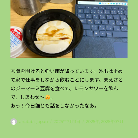
玄関を開けると強い雨が降っています。外出は止め
て家で仕事をしながら飲むことにします。まえさと
のジーマーミ豆腐を食べて、レモンサワーを飲ん
で、しあわせ～
。
あっ！今日誰とも話をしなかったなあ。
投
投
カ
anatabi-japan
2025年7月11日
2025年
,
2025年07月
稿
稿
テ
者
日:
ゴ