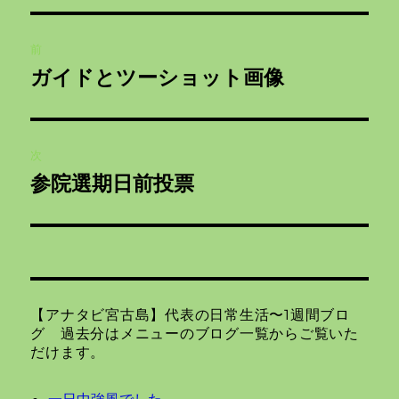
リ
投
ー
前
稿
ガイドとツーショット画像
前
ナ
の
投
ビ
稿:
次
ゲ
参院選期日前投票
次
の
ー
投
シ
稿:
ョ
【アナタビ宮古島】代表の日常生活〜1週間ブロ
ン
グ 過去分はメニューのブログ一覧からご覧いた
だけます。