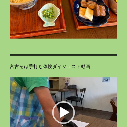
宮古そば手打ち体験ダイジェスト動画
動
画
プ
レ
ー
ヤ