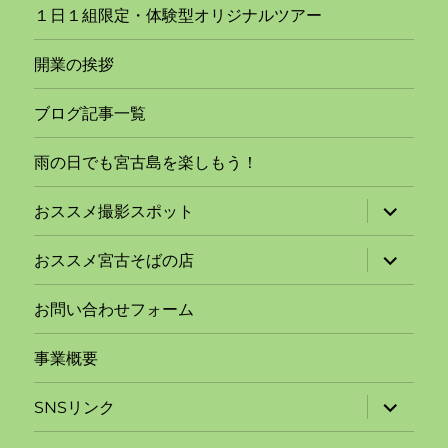
１日１組限定・体験型オリジナルツアー
開業の挨拶
ブログ記事一覧
雨の日でも宮古島を楽しもう！
サ
おススメ撮影スポット
ブ
メ
ニ
サ
おススメ宮古そばの店
ュ
ブ
ー
メ
を
ニ
お問い合わせフォーム
展
ュ
開
ー
を
事業概要
展
開
サ
SNSリンク
ブ
メ