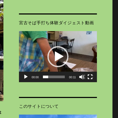
宮古そば手打ち体験ダイジェスト動画
動
画
プ
レ
ー
ヤ
ー
00:00
00:11
このサイトについて
は