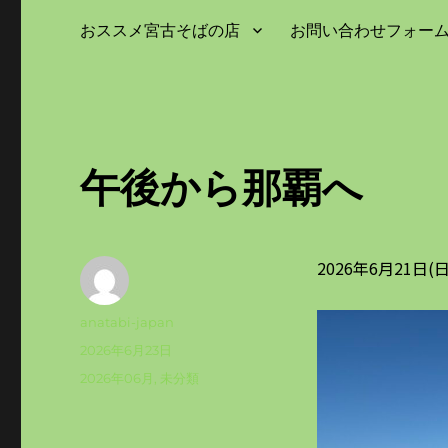
おススメ宮古そばの店
お問い合わせフォー
午後から那覇へ
2026年6月21
投
anatabi-japan
稿
投
2026年6月23日
者
稿
カ
2026年06月
,
未分類
日:
テ
ゴ
リ