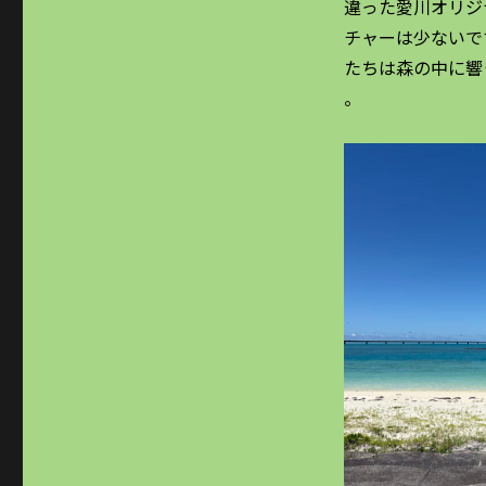
違った愛川オリジ
チャーは少ないで
たちは森の中に響
。