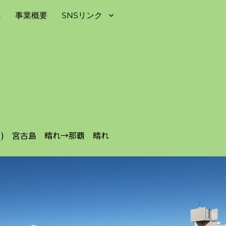
ム
事業概要
SNSリンク
日(日) 宮古島 晴れ→那覇 晴れ