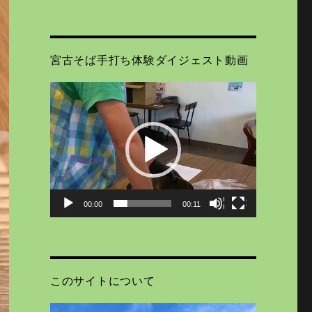
宮古そば手打ち体験ダイジェスト動画
動
画
プ
レ
ー
ヤ
ー
00:00
00:11
このサイトについて