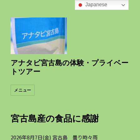
Japanese
アナタビ宮古島の体験・プライベー
トツアー
メニュー
ブ
宮古島産の食品に感謝
ロ
グ
2026年8月7日(金) 宮古島 曇り時々雨