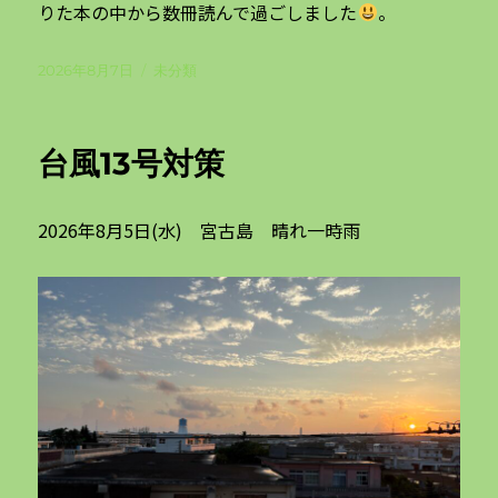
りた本の中から数冊読んで過ごしました
。
投
カ
2026年8月7日
未分類
稿
テ
日:
ゴ
リ
台風13号対策
ー
2026年8月5日(水) 宮古島 晴れ一時雨