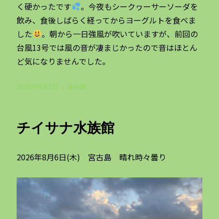
く硬かったです
。今夜もシークヮーサーソーダを
飲み、食後しばらく経ってからヨーグルトを食べま
した
。朝から一日強風が吹いていますが、前回の
台風13号では風の音が凄まじかったので音はほとん
ど気になりませんでした。
投
カ
2026年8月7日
未分類
稿
テ
日:
ゴ
リ
チイサナ水族館
ー
2026年8月6日(木) 宮古島 晴れ時々曇り