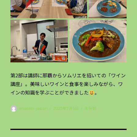
第2部は講師に那覇からソムリエを招いての「ワイン
講座」。美味しいワインと食事を楽しみながら、ワ
インの知識を学ぶことができました
。
投
投
カ
anatabi-japan
2023年7月5日
未分類
稿
稿
テ
者
日:
ゴ
リ
投
ー