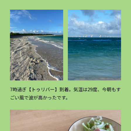
7時過ぎ【トゥリバー】到着。気温は29度、今朝もす
ごい風で波が高かったです。