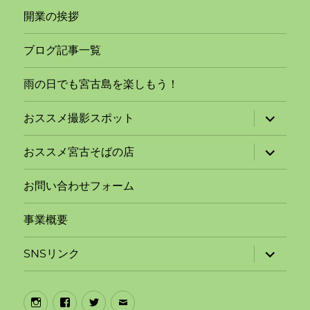
開業の挨拶
ブログ記事一覧
雨の日でも宮古島を楽しもう！
サ
おススメ撮影スポット
ブ
メ
ニ
サ
おススメ宮古そばの店
ュ
ブ
ー
メ
を
ニ
お問い合わせフォーム
展
ュ
開
ー
を
事業概要
展
開
サ
SNSリンク
ブ
メ
ニ
ュ
Instagram
Facebook
Twitter
メ
ー