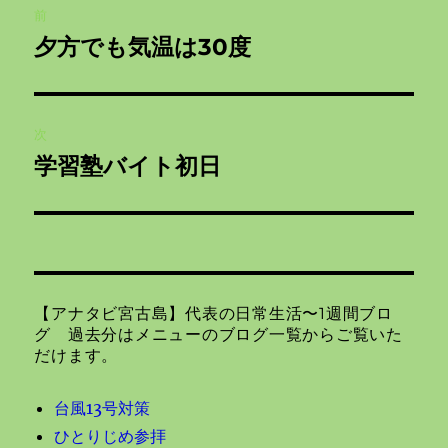
前
稿
夕方でも気温は30度
前
ナ
の
投
ビ
稿:
次
ゲ
学習塾バイト初日
次
の
ー
投
シ
稿:
ョ
【アナタビ宮古島】代表の日常生活〜1週間ブロ
ン
グ 過去分はメニューのブログ一覧からご覧いた
だけます。
台風13号対策
ひとりじめ参拝