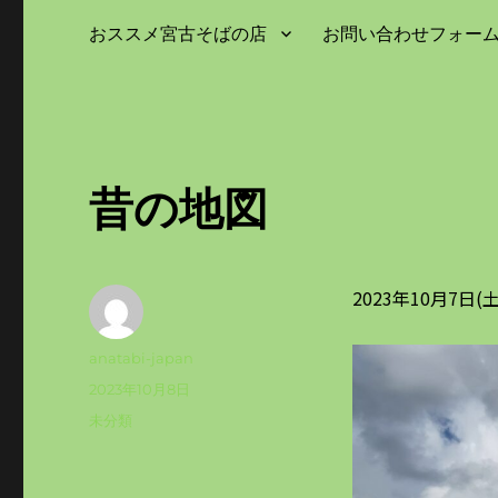
おススメ宮古そばの店
お問い合わせフォー
昔の地図
2023年10月7日
投
anatabi-japan
稿
投
2023年10月8日
者
稿
カ
未分類
日:
テ
ゴ
リ