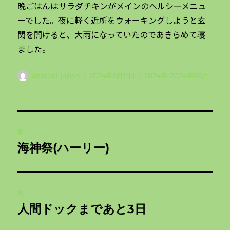
晩ごはんはサラダチキンがメインのヘルシーメニュ
ーでした。夜に軽く近所をウォーキングしようと玄
関を開けると、大雨になっていたのであきらめて寝
ました。
投
投
カ
anatabi-japan
2024年6月11日
2024年
,
2024年06月
稿
稿
テ
者
日:
ゴ
リ
投
ー
前
稿
海神祭(ハーリー)
前
ナ
の
投
ビ
稿:
次
ゲ
人間ドックまであと3日
次
の
ー