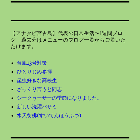
投
シ
稿:
ョ
【アナタビ宮古島】代表の日常生活〜1週間ブロ
ン
グ 過去分はメニューのブログ一覧からご覧いた
だけます。
台風13号対策
ひとりじめ参拝
昆虫好きな高校生
ざっくり言うと同志
シークヮーサーの季節になりました。
新しい洗濯バサミ
水天彷彿(すいてんほうふつ)