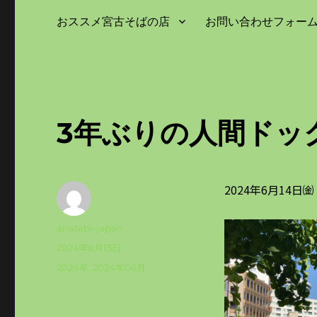
おススメ宮古そばの店
お問い合わせフォー
3年ぶりの人間ドッ
2024年6月14
投
anatabi-japan
稿
投
2024年6月15日
者
稿
カ
2024年
,
2024年06月
日:
テ
ゴ
リ