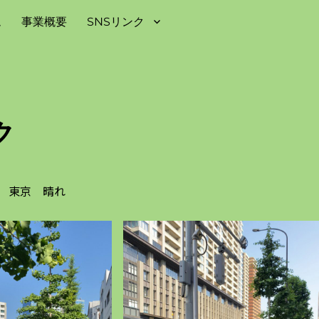
ム
事業概要
SNSリンク
ク
日㈮ 東京 晴れ