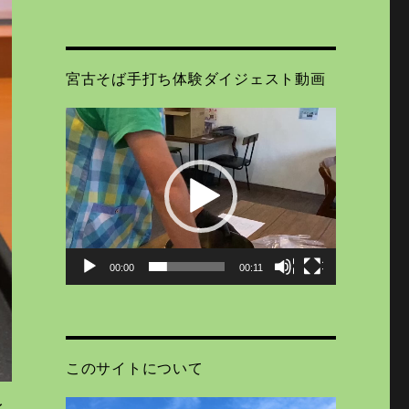
宮古そば手打ち体験ダイジェスト動画
動
画
プ
レ
ー
ヤ
ー
00:00
00:11
このサイトについて
く