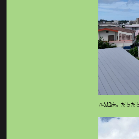
ー
7時起床。だらだ