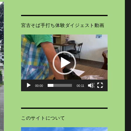
宮古そば手打ち体験ダイジェスト動画
動
画
プ
レ
ー
ヤ
ー
00:00
00:11
このサイトについて