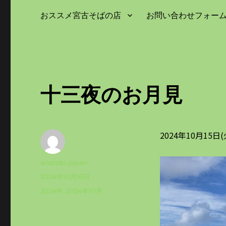
おススメ宮古そばの店
お問い合わせフォー
十三夜のお月見
2024年10月1
投
anatabi-japan
稿
投
2024年10月16日
者
稿
カ
2024年
,
2024年10月
日:
テ
ゴ
リ