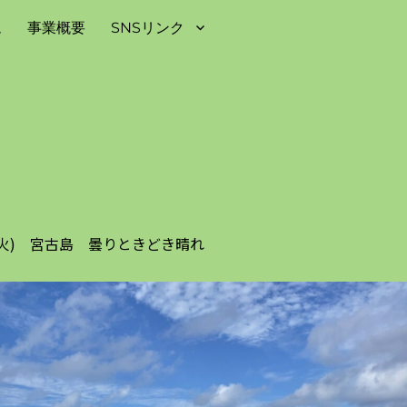
ム
事業概要
SNSリンク
5日(火) 宮古島 曇りときどき晴れ