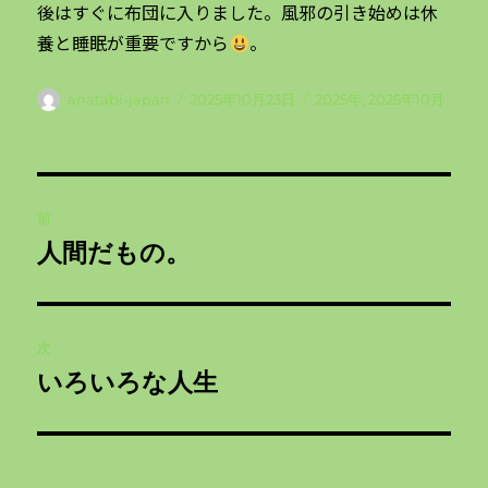
後はすぐに布団に入りました。風邪の引き始めは休
養と睡眠が重要ですから
。
投
投
カ
anatabi-japan
2025年10月23日
2025年
,
2025年10月
稿
稿
テ
者
日:
ゴ
リ
投
ー
前
稿
人間だもの。
前
ナ
の
投
ビ
稿:
次
ゲ
いろいろな人生
次
の
ー
投
シ
稿: