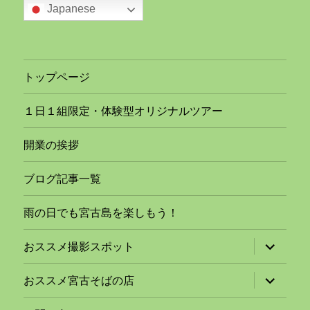
Japanese
トップページ
１日１組限定・体験型オリジナルツアー
開業の挨拶
ブログ記事一覧
雨の日でも宮古島を楽しもう！
サ
おススメ撮影スポット
ブ
メ
ニ
サ
おススメ宮古そばの店
ュ
ブ
ー
メ
を
ニ