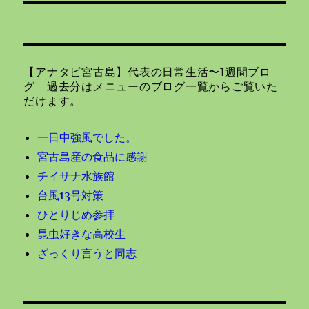
投
シ
稿:
ョ
【アナタビ宮古島】代表の日常生活〜1週間ブロ
ン
グ 過去分はメニューのブログ一覧からご覧いた
だけます。
一日中強風でした。
宮古島産の食品に感謝
チイサナ水族館
台風13号対策
ひとりじめ参拝
昆虫好きな高校生
ざっくり言うと同志