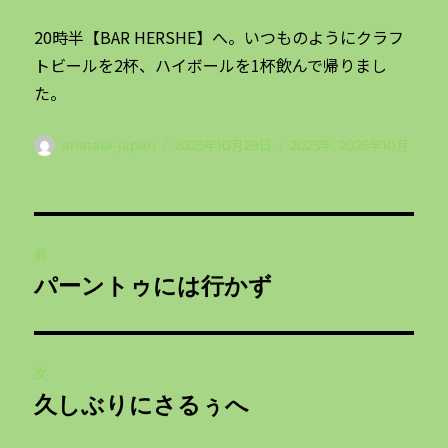
20時半【BAR HERSHE】へ。いつものようにクラフ
トビールを2杯、ハイボールを1杯飲んで帰りまし
た。
投
投
カ
anatabi-japan
2025年10月29日
2025年
,
2025年10月
稿
稿
テ
者
日:
ゴ
リ
投
ー
前
稿
パーントゥには行かず
前
ナ
の
投
ビ
稿:
次
ゲ
久しぶりにさるぅへ
次
の
ー