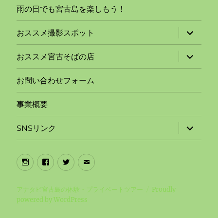
雨の日でも宮古島を楽しもう！
サ
おススメ撮影スポット
ブ
メ
ニ
サ
おススメ宮古そばの店
ュ
ブ
ー
メ
を
ニ
お問い合わせフォーム
展
ュ
開
ー
を
事業概要
展
開
サ
SNSリンク
ブ
メ
ニ
ュ
Instagram
Facebook
Twitter
メ
ー
を
リ
ー
展
ン
ル
開
アナタビ宮古島の体験・プライベートツアー
Proudly
powered by WordPress
ク