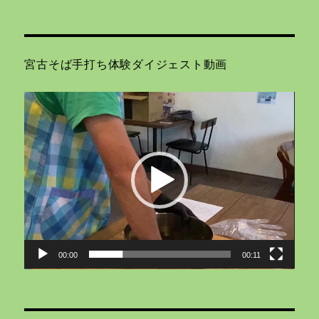
宮古そば手打ち体験ダイジェスト動画
動
画
プ
レ
ー
ヤ
ー
00:00
00:11