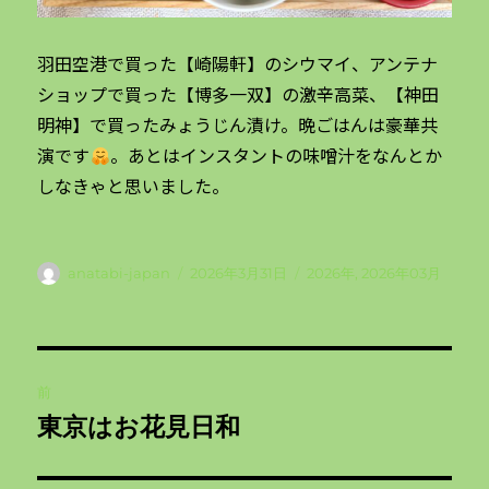
羽田空港で買った【崎陽軒】のシウマイ、アンテナ
ショップで買った【博多一双】の激辛高菜、【神田
明神】で買ったみょうじん漬け。晩ごはんは豪華共
演です
。あとはインスタントの味噌汁をなんとか
しなきゃと思いました。
投
投
カ
anatabi-japan
2026年3月31日
2026年
,
2026年03月
稿
稿
テ
者
日:
ゴ
リ
投
ー
前
稿
東京はお花見日和
前
ナ
の
投