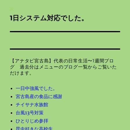
ビ
稿:
次
ゲ
1日システム対応でした。
次
の
ー
投
シ
稿:
ョ
【アナタビ宮古島】代表の日常生活〜1週間ブロ
ン
グ 過去分はメニューのブログ一覧からご覧いた
だけます。
一日中強風でした。
宮古島産の食品に感謝
チイサナ水族館
台風13号対策
ひとりじめ参拝
昆虫好きな高校生