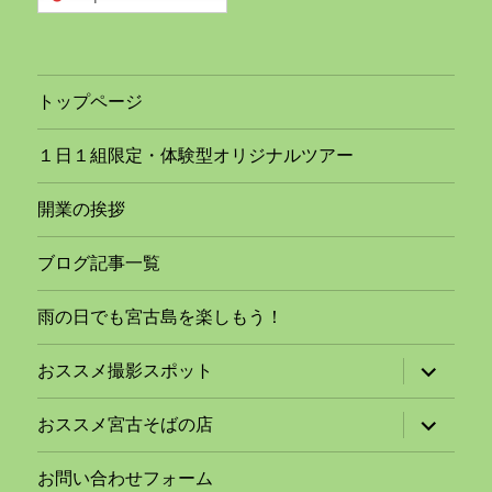
トップページ
１日１組限定・体験型オリジナルツアー
開業の挨拶
ブログ記事一覧
雨の日でも宮古島を楽しもう！
サ
おススメ撮影スポット
ブ
メ
ニ
サ
おススメ宮古そばの店
ュ
ブ
ー
メ
を
ニ
お問い合わせフォーム
展
ュ