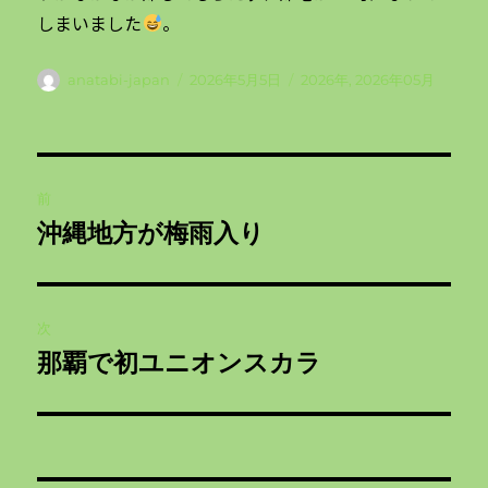
しまいました
。
投
投
カ
anatabi-japan
2026年5月5日
2026年
,
2026年05月
稿
稿
テ
者
日:
ゴ
リ
投
ー
前
稿
沖縄地方が梅雨入り
前
ナ
の
投
ビ
稿:
次
ゲ
那覇で初ユニオンスカラ
次
の
ー
投
シ
稿: