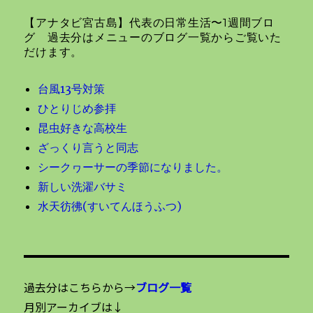
ョ
【アナタビ宮古島】代表の日常生活〜1週間ブロ
ン
グ 過去分はメニューのブログ一覧からご覧いた
だけます。
台風13号対策
ひとりじめ参拝
昆虫好きな高校生
ざっくり言うと同志
シークヮーサーの季節になりました。
新しい洗濯バサミ
水天彷彿(すいてんほうふつ)
過去分はこちらから→
ブログ一覧
月別アーカイブは↓