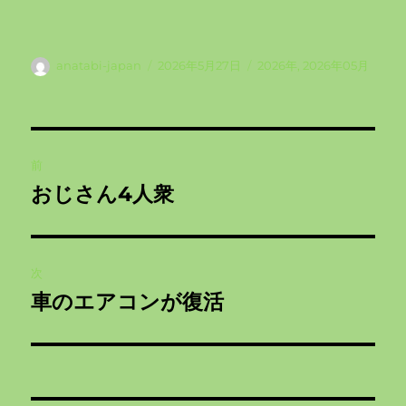
投
投
カ
anatabi-japan
2026年5月27日
2026年
,
2026年05月
稿
稿
テ
者
日:
ゴ
リ
投
ー
前
稿
おじさん4人衆
前
ナ
の
投
ビ
稿:
次
ゲ
車のエアコンが復活
次
の
ー
投
シ
稿: