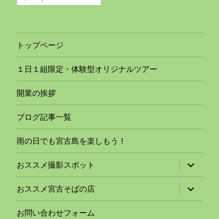
トップページ
１日１組限定・体験型オリジナルツアー
開業の挨拶
ブログ記事一覧
雨の日でも宮古島を楽しもう！
サ
おススメ撮影スポット
ブ
メ
ニ
サ
おススメ宮古そばの店
ュ
ブ
ー
メ
を
ニ
お問い合わせフォーム
展
ュ