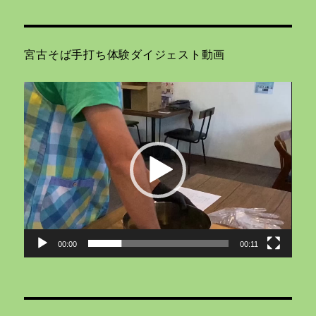
宮古そば手打ち体験ダイジェスト動画
動
画
プ
レ
ー
ヤ
ー
00:00
00:11