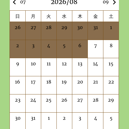
keyboard_arrow_left
2026/08
keyboard_arrow_right
07
09
日
月
火
水
木
金
土
26
27
28
29
30
31
1
2
3
4
5
6
7
8
9
10
11
12
13
14
15
16
17
18
19
20
21
22
23
24
25
26
27
28
29
30
31
1
2
3
4
5