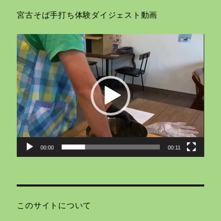
宮古そば手打ち体験ダイジェスト動画
動
画
プ
レ
ー
ヤ
ー
00:00
00:11
このサイトについて