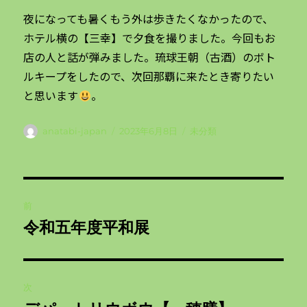
夜になっても暑くもう外は歩きたくなかったので、
ホテル横の【三幸】で夕食を撮りました。今回もお
店の人と話が弾みました。琉球王朝（古酒）のボト
ルキープをしたので、次回那覇に来たとき寄りたい
と思います
。
投
投
カ
anatabi-japan
2023年6月8日
未分類
稿
稿
テ
者
日:
ゴ
リ
投
ー
前
稿
令和五年度平和展
前
ナ
の
投
ビ
稿:
次