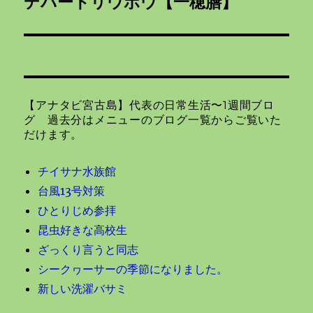
ゲ
デパートリウボウ【一穂膳】
次
の
ー
投
シ
稿:
ョ
【アナタビ宮古島】代表の日常生活〜1週間ブロ
ン
グ 過去分はメニューのブログ一覧からご覧いた
だけます。
チイサナ水族館
台風13号対策
ひとりじめ参拝
昆虫好きな高校生
ざっくり言うと同志
シークヮーサーの季節になりました。
新しい洗濯バサミ