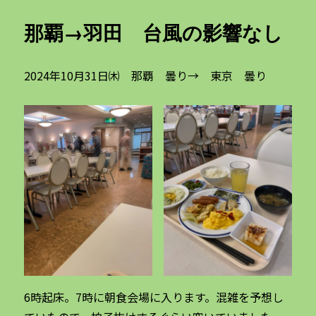
那覇→羽田 台風の影響なし
2024年10月31日㈭ 那覇 曇り→ 東京 曇り
6時起床。7時に朝食会場に入ります。混雑を予想し