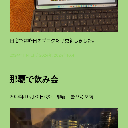
自宅では昨日のブログだけ更新しました。
投
カ
2024年11月1日
2024年
,
2024年10月
稿
テ
日:
ゴ
リ
那覇で飲み会
ー
2024年10月30日(水) 那覇 曇り時々雨