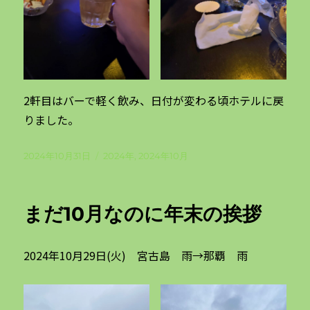
2軒目はバーで軽く飲み、日付が変わる頃ホテルに戻
りました。
投
カ
2024年10月31日
2024年
,
2024年10月
稿
テ
日:
ゴ
リ
まだ10月なのに年末の挨拶
ー
2024年10月29日(火) 宮古島 雨→那覇 雨