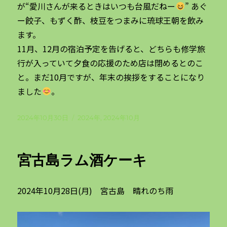
が“愛川さんが来るときはいつも台風だねー
” あぐ
ー餃子、もずく酢、枝豆をつまみに琉球王朝を飲み
ます。
11月、12月の宿泊予定を告げると、どちらも修学旅
行が入っていて夕食の応援のため店は閉めるとのこ
と。まだ10月ですが、年末の挨拶をすることになり
ました
。
投
カ
2024年10月30日
2024年
,
2024年10月
稿
テ
日:
ゴ
リ
宮古島ラム酒ケーキ
ー
2024年10月28日(月) 宮古島 晴れのち雨