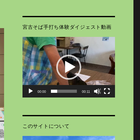
宮古そば手打ち体験ダイジェスト動画
動
画
プ
レ
ー
ヤ
ー
00:00
00:11
このサイトについて