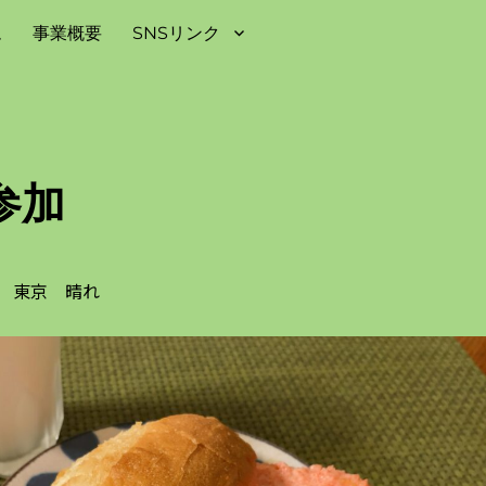
ム
事業概要
SNSリンク
参加
日㈬ 東京 晴れ