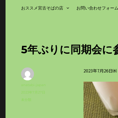
おススメ宮古そばの店
お問い合わせフォー
5年ぶりに同期会に
2023年7月26
投
anatabi-japan
稿
投
2023年7月27日
者
稿
カ
未分類
日:
テ
ゴ
リ