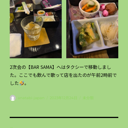
2次会の【BAR SAMA】へはタクシーで移動しまし
た。ここでも飲んで歌って店を出たのが午前2時前で
した
。
投
投
カ
anatabi-japan
2023年12月24日
未分類
稿
稿
テ
者
日:
ゴ
リ
投
ー