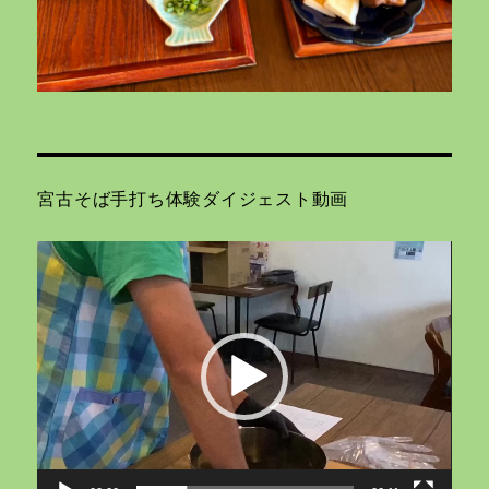
宮古そば手打ち体験ダイジェスト動画
動
画
プ
レ
ー
ヤ
ー