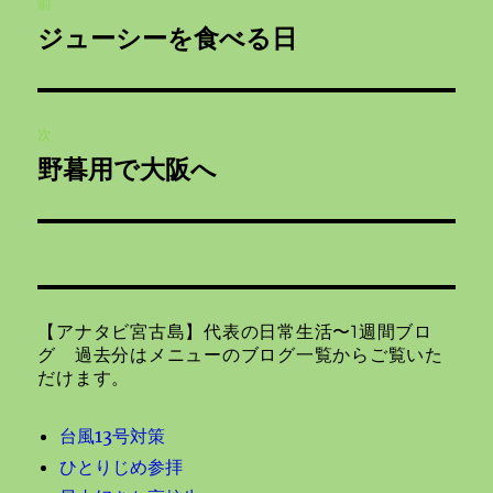
前
稿
ジューシーを食べる日
前
ナ
の
投
ビ
稿:
次
ゲ
野暮用で大阪へ
次
の
ー
投
シ
稿:
ョ
【アナタビ宮古島】代表の日常生活〜1週間ブロ
ン
グ 過去分はメニューのブログ一覧からご覧いた
だけます。
台風13号対策
ひとりじめ参拝