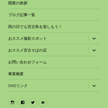
開業の挨拶
ブログ記事一覧
雨の日でも宮古島を楽しもう！
サ
おススメ撮影スポット
ブ
メ
ニ
サ
おススメ宮古そばの店
ュ
ブ
ー
メ
を
ニ
お問い合わせフォーム
展
ュ
開
ー
を
事業概要
展
開
サ
SNSリンク
ブ
メ
ニ
ュ
Instagram
Facebook
Twitter
メ
ー
を