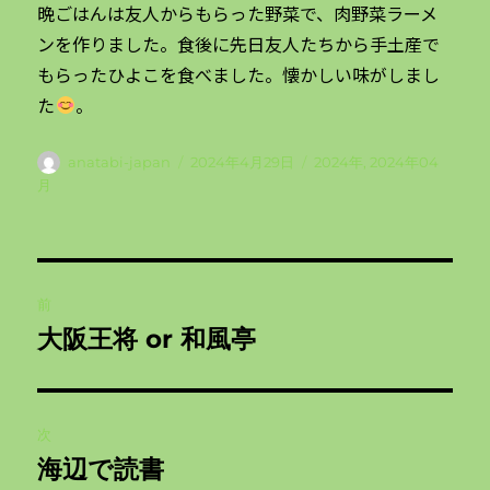
晩ごはんは友人からもらった野菜で、肉野菜ラーメ
ンを作りました。食後に先日友人たちから手土産で
もらったひよこを食べました。懐かしい味がしまし
た
。
投
投
カ
anatabi-japan
2024年4月29日
2024年
,
2024年04
稿
稿
テ
月
者
日:
ゴ
リ
ー
投
前
稿
大阪王将 or 和風亭
前
ナ
の
投
ビ
稿:
次
ゲ
海辺で読書
次