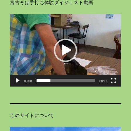
宮古そば手打ち体験ダイジェスト動画
動
画
プ
レ
ー
ヤ
ー
00:00
00:11
このサイトについて