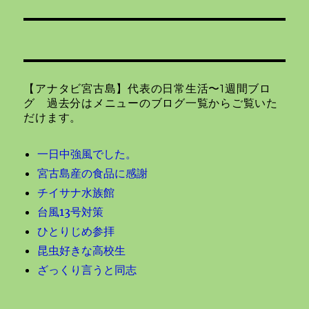
の
ー
投
シ
稿:
ョ
【アナタビ宮古島】代表の日常生活〜1週間ブロ
ン
グ 過去分はメニューのブログ一覧からご覧いた
だけます。
一日中強風でした。
宮古島産の食品に感謝
チイサナ水族館
台風13号対策
ひとりじめ参拝
昆虫好きな高校生
ざっくり言うと同志