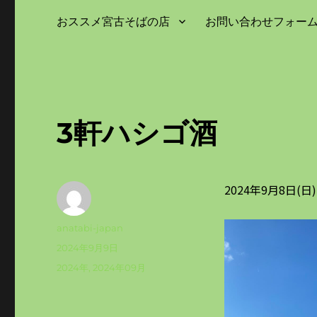
おススメ宮古そばの店
お問い合わせフォー
3軒ハシゴ酒
2024年9月8日(
投
anatabi-japan
稿
投
2024年9月9日
者
稿
カ
2024年
,
2024年09月
日:
テ
ゴ
リ