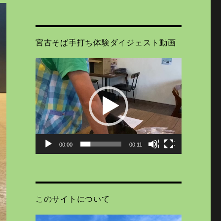
宮古そば手打ち体験ダイジェスト動画
動
画
プ
レ
ー
ヤ
ー
00:00
00:11
このサイトについて