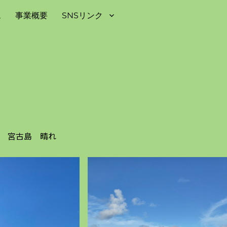
ム
事業概要
SNSリンク
日) 宮古島 晴れ