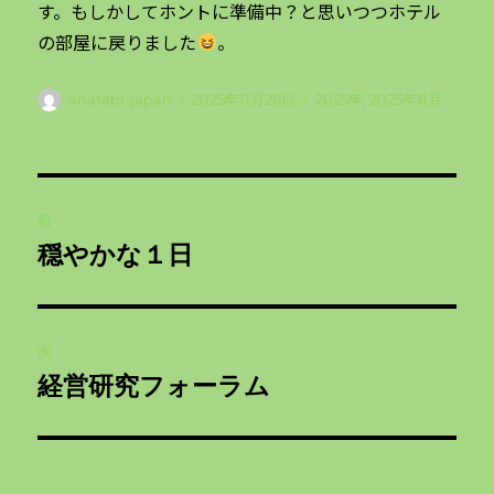
す。もしかしてホントに準備中？と思いつつホテル
の部屋に戻りました
。
投
投
カ
anatabi-japan
2025年11月26日
2025年
,
2025年11月
稿
稿
テ
者
日:
ゴ
リ
投
ー
前
稿
穏やかな１日
前
ナ
の
投
ビ
稿:
次
ゲ
経営研究フォーラム
次
の
ー
投
シ
稿: