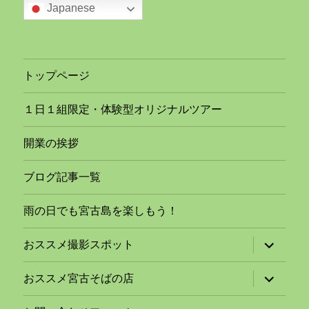
Japanese
トップページ
１日１組限定・体験型オリジナルツアー
開業の挨拶
ブログ記事一覧
雨の日でも宮古島を楽しもう！
サ
おススメ撮影スポット
ブ
メ
ニ
サ
おススメ宮古そばの店
ュ
ブ
ー
メ
を
ニ