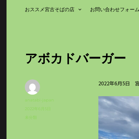
おススメ宮古そばの店
お問い合わせフォー
アボカドバーガー
2022年6月5日
投
anatabi-japan
稿
投
2022年6月5日
者
稿
カ
未分類
日:
テ
ゴ
リ