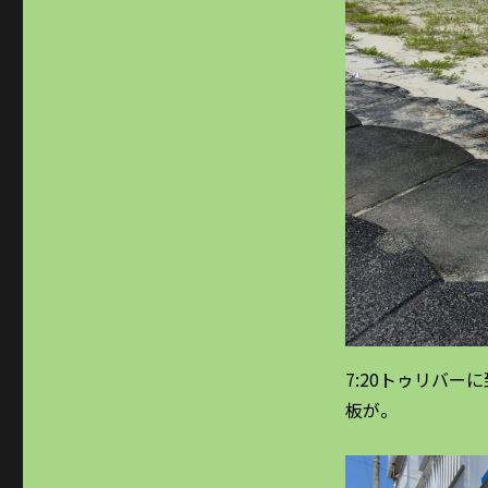
7:20トゥリバ
板が。