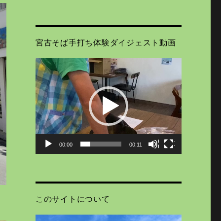
宮古そば手打ち体験ダイジェスト動画
動
画
プ
レ
ー
ヤ
ー
00:00
00:11
このサイトについて