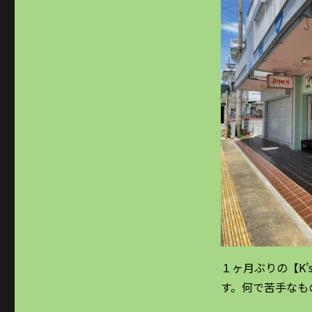
１ヶ月ぶりの【K’
す。何で苦手なも