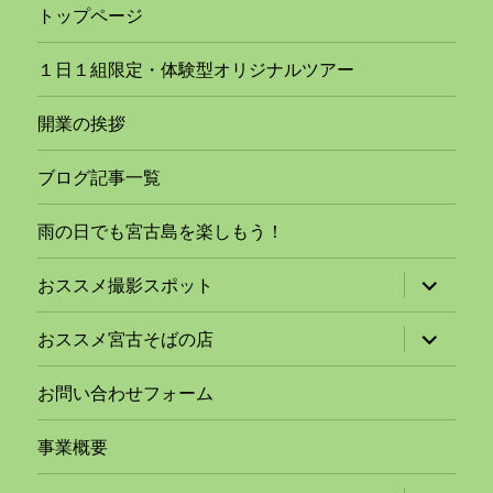
トップページ
１日１組限定・体験型オリジナルツアー
開業の挨拶
ブログ記事一覧
雨の日でも宮古島を楽しもう！
サ
おススメ撮影スポット
ブ
メ
ニ
サ
おススメ宮古そばの店
ュ
ブ
ー
メ
を
ニ
お問い合わせフォーム
展
ュ
開
ー
を
事業概要
展
開