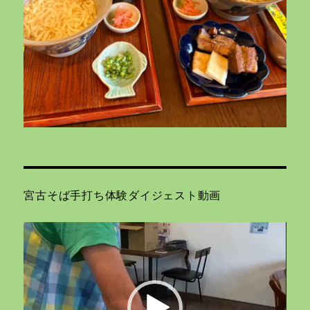
宮古そば手打ち体験ダイジェスト動画
動
画
プ
レ
ー