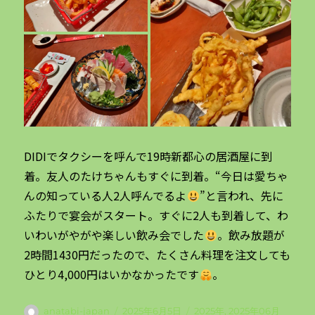
DIDIでタクシーを呼んで19時新都心の居酒屋に到
着。友人のたけちゃんもすぐに到着。“今日は愛ちゃ
んの知っている人2人呼んでるよ
”と言われ、先に
ふたりで宴会がスタート。すぐに2人も到着して、わ
いわいがやがや楽しい飲み会でした
。飲み放題が
2時間1430円だったので、たくさん料理を注文しても
ひとり4,000円はいかなかったです
。
投
投
カ
anatabi-japan
2025年6月5日
2025年
,
2025年06月