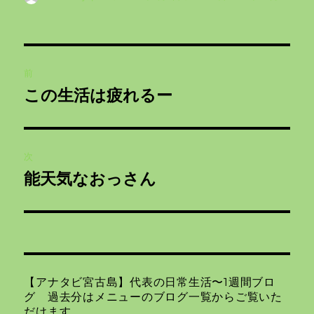
稿
稿
テ
者
日:
ゴ
リ
投
ー
前
稿
この生活は疲れるー
前
ナ
の
投
ビ
稿:
次
ゲ
能天気なおっさん
次
の
ー
投
シ
稿:
ョ
【アナタビ宮古島】代表の日常生活〜1週間ブロ
ン
グ 過去分はメニューのブログ一覧からご覧いた
だけます。