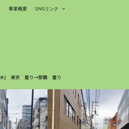
ム
事業概要
SNSリンク
3日(木) 東京 曇り→那覇 曇り