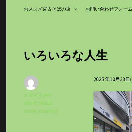
おススメ宮古そばの店
お問い合わせフォー
いろいろな人生
2025 年10月2
投
anatabi-japan
稿
投
2025年10月23日
者
稿
カ
2025年
,
2025年10月
日:
テ
ゴ
リ