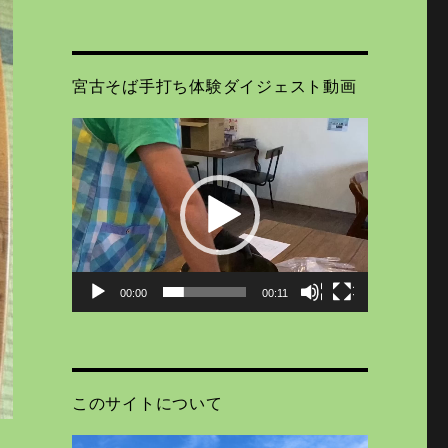
宮古そば手打ち体験ダイジェスト動画
動
画
プ
レ
ー
ヤ
ー
00:00
00:11
このサイトについて