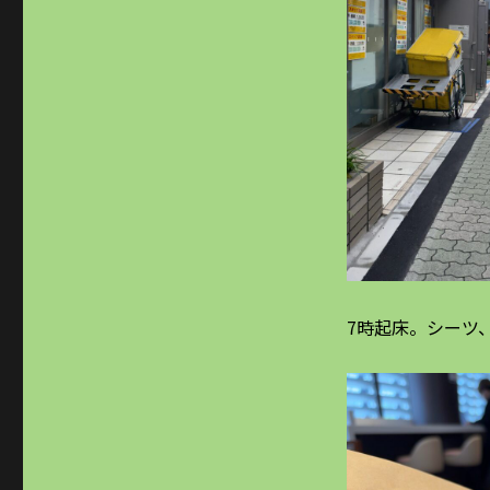
ー
7時起床。シーツ