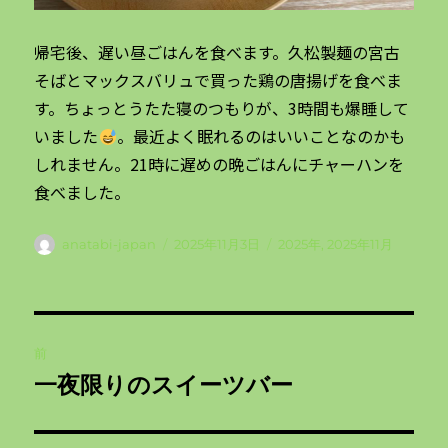
帰宅後、遅い昼ごはんを食べます。久松製麺の宮古
そばとマックスバリュで買った鶏の唐揚げを食べま
す。ちょっとうたた寝のつもりが、3時間も爆睡して
いました
。最近よく眠れるのはいいことなのかも
しれません。21時に遅めの晩ごはんにチャーハンを
食べました。
投
投
カ
anatabi-japan
2025年11月3日
2025年
,
2025年11月
稿
稿
テ
者
日:
ゴ
リ
投
ー
前
稿
一夜限りのスイーツバー
前
ナ
の
投