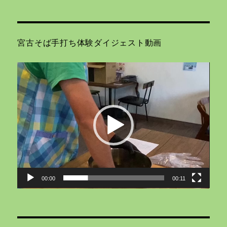
宮古そば手打ち体験ダイジェスト動画
動
画
プ
レ
ー
ヤ
ー
00:00
00:11