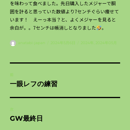
を味わって食べました。先日購入したメジャーで胴
囲を計ると思っていた数値より7センチぐらい痩せて
います！ えーっ本当？と、よくメジャーを見ると
余白が。。7センチは帳消しとなりました
。
投
投
カ
anatabi-japan
2024年5月6日
2024年
,
2024年05月
稿
稿
テ
者
日:
ゴ
リ
投
ー
前
稿
一眼レフの練習
前
ナ
の
投
ビ
稿:
次
ゲ
GW最終日
次
の