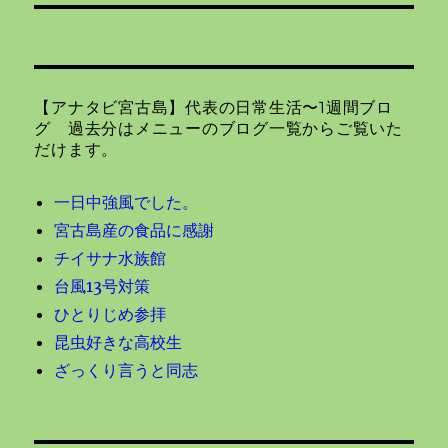
ー
投
シ
稿:
ョ
【アナタビ宮古島】代表の日常生活〜1週間ブロ
ン
グ 過去分はメニューのブログ一覧からご覧いた
だけます。
一日中強風でした。
宮古島産の食品に感謝
チイサナ水族館
台風13号対策
ひとりじめ参拝
昆虫好きな高校生
ざっくり言うと同志