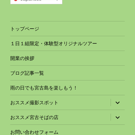
トップページ
１日１組限定・体験型オリジナルツアー
開業の挨拶
ブログ記事一覧
雨の日でも宮古島を楽しもう！
サ
おススメ撮影スポット
ブ
メ
ニ
サ
おススメ宮古そばの店
ュ
ブ
ー
メ
を
ニ
お問い合わせフォーム
展
ュ