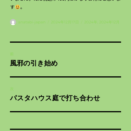
す
。
投
投
カ
anatabi-japan
2024年12月17日
2024年
,
2024年12月
稿
稿
テ
者
日:
ゴ
リ
投
ー
前
稿
風邪の引き始め
前
ナ
の
投
ビ
稿:
次
ゲ
パスタハウス庭で打ち合わせ
次
の
ー
投
シ
稿: