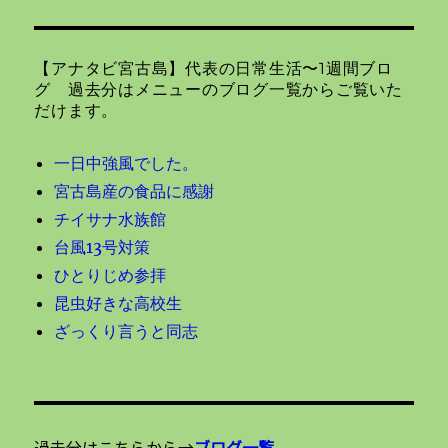
シ
稿:
ョ
【アナタビ宮古島】代表の日常生活〜1週間ブロ
ン
グ 過去分はメニューのブログ一覧からご覧いた
だけます。
一日中強風でした。
宮古島産の食品に感謝
チイサナ水族館
台風13号対策
ひとりじめ参拝
昆虫好きな高校生
ざっくり言うと同志
過去分はこちらから→
ブログ一覧