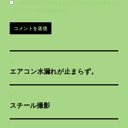
次回のコメントで使用するためブラウザーに自分の名前、メ
ールアドレス、サイトを保存する。
投
前
稿
エアコン水漏れが止まらず。
前
ナ
の
投
ビ
稿:
次
ゲ
スチール撮影
次
の
ー
投