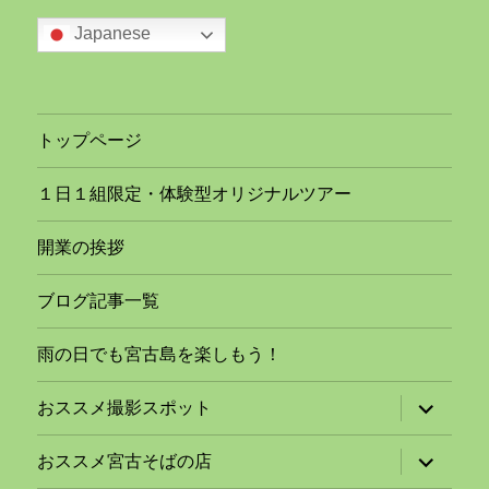
Japanese
トップページ
１日１組限定・体験型オリジナルツアー
開業の挨拶
ブログ記事一覧
雨の日でも宮古島を楽しもう！
サ
おススメ撮影スポット
ブ
メ
ニ
サ
おススメ宮古そばの店
ュ
ブ