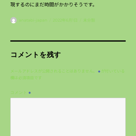
現するのにまだ時間がかかりそうです。
投
投
カ
anatabi-japan
2022年6月1日
未分類
稿
稿
テ
者
日:
ゴ
リ
ー
コメントを残す
メールアドレスが公開されることはありません。
が付いている
※
欄は必須項目です
コメント
※