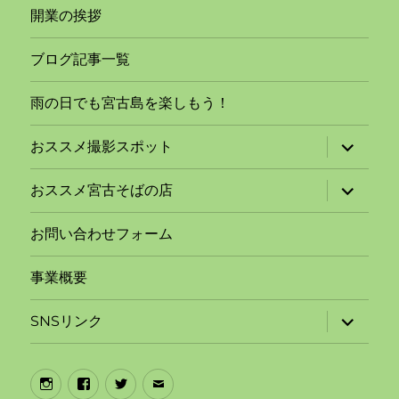
開業の挨拶
ブログ記事一覧
雨の日でも宮古島を楽しもう！
サ
おススメ撮影スポット
ブ
メ
ニ
サ
おススメ宮古そばの店
ュ
ブ
ー
メ
を
ニ
お問い合わせフォーム
展
ュ
開
ー
を
事業概要
展
開
サ
SNSリンク
ブ
メ
ニ
ュ
Instagram
Facebook
Twitter
メ
ー