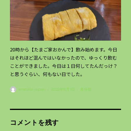
20時から【たまご家おかんで】飲み始めます。今日
はそれほど混んではいなかったので、ゆっくり飲む
ことができました。今日は１日何してたんだっけ？
と思うぐらい、何もない日でした。
投
投
カ
anatabi-japan
2022年8月1日
未分類
稿
稿
テ
者
日:
ゴ
リ
ー
コメントを残す