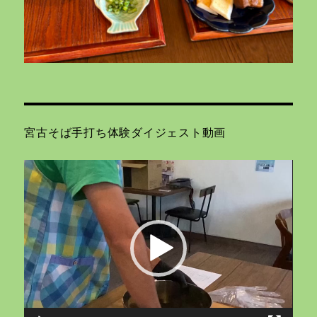
宮古そば手打ち体験ダイジェスト動画
動
画
プ
レ
ー
ヤ
ー