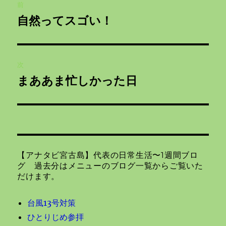
前
稿
自然ってスゴい！
前
ナ
の
投
ビ
稿:
次
ゲ
まああま忙しかった日
次
の
ー
投
シ
稿:
ョ
【アナタビ宮古島】代表の日常生活〜1週間ブロ
ン
グ 過去分はメニューのブログ一覧からご覧いた
だけます。
台風13号対策
ひとりじめ参拝