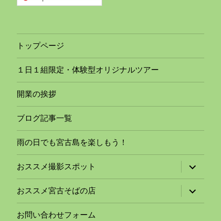
トップページ
１日１組限定・体験型オリジナルツアー
開業の挨拶
ブログ記事一覧
雨の日でも宮古島を楽しもう！
サ
おススメ撮影スポット
ブ
メ
ニ
サ
おススメ宮古そばの店
ュ
ブ
ー
メ
を
ニ
お問い合わせフォーム
展
ュ