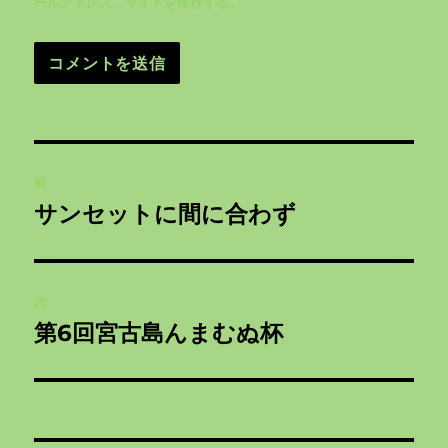
ールアドレス、サイトを保存する。
投
前
稿
サンセットに間に合わず
前
ナ
の
投
ビ
稿:
次
ゲ
第6回宮古島んまむぬ杯
次
の
ー
投
シ
稿: