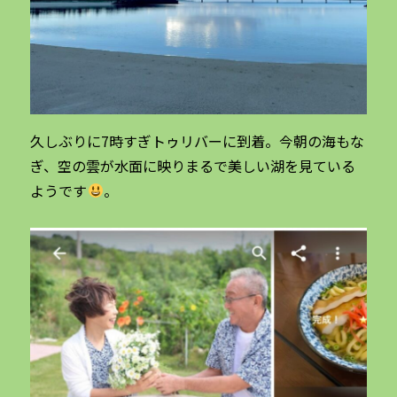
久しぶりに7時すぎトゥリバーに到着。今朝の海もな
ぎ、空の雲が水面に映りまるで美しい湖を見ている
ようです
。