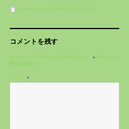
投
投
カ
anatabi-japan
2022年10月3日
未分類
稿
稿
テ
者
日:
ゴ
リ
ー
コメントを残す
メールアドレスが公開されることはありません。
が付いている
※
欄は必須項目です
コメント
※