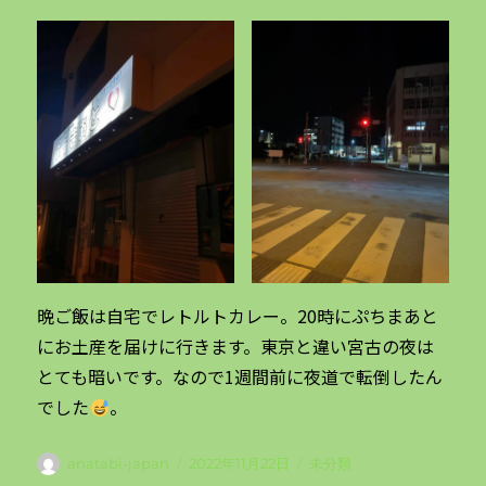
晩ご飯は自宅でレトルトカレー。20時にぷちまあと
にお土産を届けに行きます。東京と違い宮古の夜は
とても暗いです。なので1週間前に夜道で転倒したん
でした
。
投
投
カ
anatabi-japan
2022年11月22日
未分類
稿
稿
テ