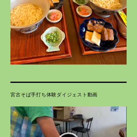
宮古そば手打ち体験ダイジェスト動画
動
画
プ
レ