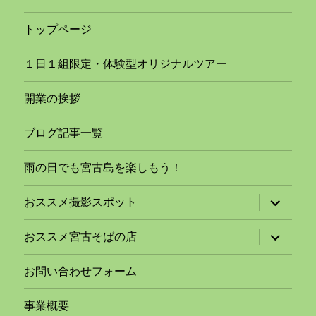
トップページ
１日１組限定・体験型オリジナルツアー
開業の挨拶
ブログ記事一覧
雨の日でも宮古島を楽しもう！
サ
おススメ撮影スポット
ブ
メ
ニ
サ
おススメ宮古そばの店
ュ
ブ
ー
メ
を
ニ
お問い合わせフォーム
展
ュ
開
ー
を
事業概要
展