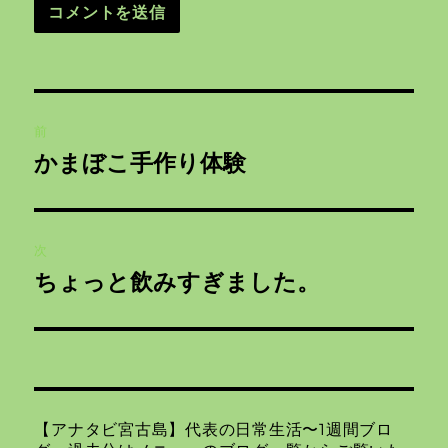
投
前
稿
かまぼこ手作り体験
前
ナ
の
投
ビ
稿:
次
ゲ
ちょっと飲みすぎました。
次
の
ー
投
シ
稿:
ョ
【アナタビ宮古島】代表の日常生活〜1週間ブロ