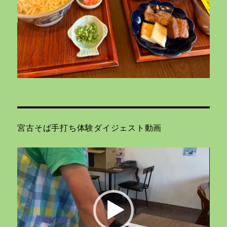
宮古そば手打ち体験ダイジェスト動画
動
画
プ
レ
ー
ヤ