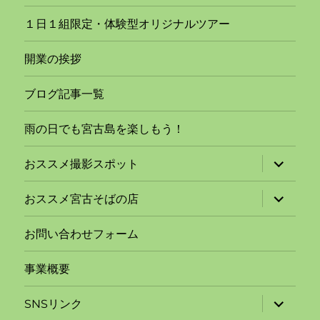
１日１組限定・体験型オリジナルツアー
開業の挨拶
ブログ記事一覧
雨の日でも宮古島を楽しもう！
サ
おススメ撮影スポット
ブ
メ
ニ
サ
おススメ宮古そばの店
ュ
ブ
ー
メ
を
ニ
お問い合わせフォーム
展
ュ
開
ー
を
事業概要
展
開
サ
SNSリンク
ブ