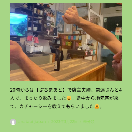
20時からは【ぷちまあと】で店主夫婦、常連さんと4
人で、まったり飲みました
。途中から地元客が来
て、カチャーシーを教えてもらいました
。
投
投
カ
anatabi-japan
2023年3月22日
未分類
稿
稿
テ