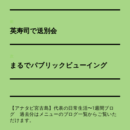
者
日:
ゴ
リ
投
ー
前
稿
英寿司で送別会
前
ナ
の
投
ビ
稿:
次
ゲ
まるでパブリックビューイング
次
の
ー
投
シ
稿:
ョ
【アナタビ宮古島】代表の日常生活〜1週間ブロ
ン
グ 過去分はメニューのブログ一覧からご覧いた
だけます。