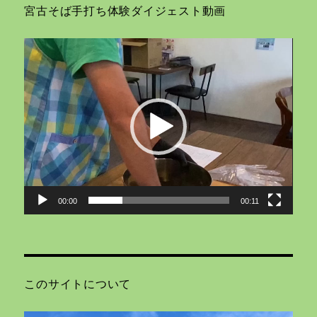
宮古そば手打ち体験ダイジェスト動画
動
画
プ
レ
ー
ヤ
ー
00:00
00:11
このサイトについて