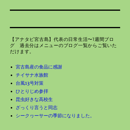
の
ー
投
シ
稿:
ョ
【アナタビ宮古島】代表の日常生活〜1週間ブロ
ン
グ 過去分はメニューのブログ一覧からご覧いた
だけます。
宮古島産の食品に感謝
チイサナ水族館
台風13号対策
ひとりじめ参拝
昆虫好きな高校生
ざっくり言うと同志
シークヮーサーの季節になりました。