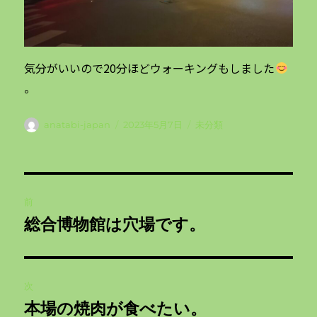
気分がいいので20分ほどウォーキングもしました
。
投
投
カ
anatabi-japan
2023年5月7日
未分類
稿
稿
テ
者
日:
ゴ
リ
投
ー
前
稿
総合博物館は穴場です。
前
ナ
の
投
ビ
稿:
次
ゲ
本場の焼肉が食べたい。
次