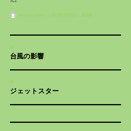
投
投
カ
anatabi-japan
2022年9月8日
未分類
稿
稿
テ
者
日:
ゴ
リ
投
ー
前
稿
台風の影響
前
ナ
の
投
ビ
稿:
次
ゲ
ジェットスター
次
の
ー
投
シ
稿:
ョ