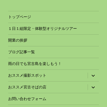
トップページ
１日１組限定・体験型オリジナルツアー
開業の挨拶
ブログ記事一覧
雨の日でも宮古島を楽しもう！
サ
おススメ撮影スポット
ブ
メ
ニ
サ
おススメ宮古そばの店
ュ
ブ
ー
メ
を
ニ
お問い合わせフォーム
展
ュ
開
ー